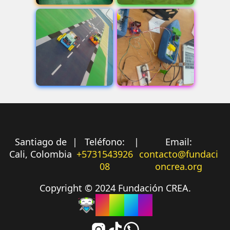
Santiago de
|
Teléfono:
|
Email:
Cali, Colombia
+5731543926
contacto@fundaci
08
oncrea.org
Copyright © 2024 Fundación CREA.
C
R
E
A
Sigue a CREA en Instagram
Sigue a CREA en TikTok
Envíale un mensaje a C